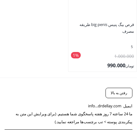
قرص بیگ پنیس big penis طریقه
مصرف
5
1%
قیمت
1.000.000
اصلی
990.000
تومان
تومان1.000.000
قیمت
بستن
بود.
فعلی
تومان990.000
رفتن به بالا
است.
ایمیل
info...drdellay.com
ما 24 ساعته 7 روز هفته پاسخگوی شما هستیم. (برای ویرایش این متن به
پیکربندی پوسته > تب برچسب‌ها مراجعه نمایید.)