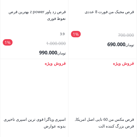
قرص مجیک من فورت 8 عددی
قرص زد پاور z power بهترین قرص
نعوظ فوری
1%
3.9
قیمت
700.000
1%
قیمت
اصلی
1.000.000
690.000
تومان
اصلی
تومان700.000
990.000
قیمت
تومان
تومان1.000.000
بود.
قیمت
فعلی
فروش ویژه
فروش ویژه
بستن
بستن
بود.
فعلی
تومان690.000
تومان990.000
است.
است.
قرص مکس من 60 تایی اصل امریکا,
اسپری ویاگرا قوی ترین اسپری تاخیری
قرص بزرگ کننده الت
بدونه عوارض