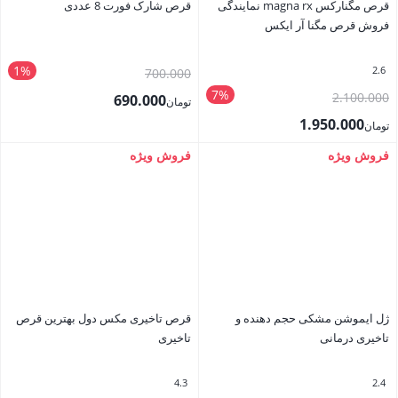
قرص مگنارکس magna rx نمایندگی
قرص شارک فورت 8 عددی
فروش قرص مگنا آر ایکس
1%
2.6
قیمت
700.000
7%
قیمت
2.100.000
اصلی
690.000
تومان
اصلی
تومان700.000
1.950.000
قیمت
تومان
تومان2.100.000
بود.
قیمت
فعلی
فروش ویژه
فروش ویژه
بستن
بستن
بود.
فعلی
تومان690.000
تومان1.950.000
است.
است.
ژل ایموشن مشکی حجم دهنده و
قرص تاخیری مکس دول بهترین قرص
تاخیری درمانی
تاخیری
4.3
2.4