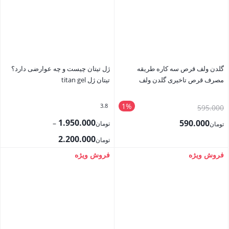
تومان650.000
تومان350.000
است.
است.
گلدن ولف قرص سه کاره طریقه
ژل تیتان چیست و چه عوارضی دارد؟
مصرف قرص تاخیری گلدن ولف
تیتان ژل titan gel
1%
3.8
قیمت
595.000
اصلی
1.950.000
590.000
–
تومان
تومان
تومان595.000
محدوده
قیمت
2.200.000
تومان
بود.
قیمت:
فعلی
فروش ویژه
فروش ویژه
بستن
بستن
تومان1.950.000
تومان590.000
تا
است.
تومان2.200.000