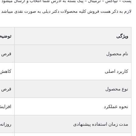
پست – تیپاکس – ترمینال – پیک بسته به ادرس شما انتخاب و ارسال میشود .
لازم به ذکر هست فروش کلیه محصولات دکتر دیلی به صورت نقدی میباشد . و م
ویژگی
توضیح
نام محصول
قرص ل
کاربرد اصلی
کاهش 
نوع محصول
قرص
نحوه عملکرد
افزایش
مدت زمان استفاده پیشنهادی
روزانه 1 تا 2 قرص قبل از وعده غذایی، دوره مصرف 4 تا 8