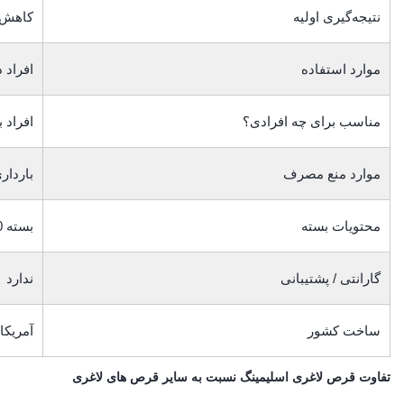
نتیجه‌گیری اولیه
کاهش ت
موارد استفاده
افراد 
مناسب برای چه افرادی؟
افراد 
موارد منع مصرف
باردار
محتویات بسته
بسته 60 عدد قرص
گارانتی / پشتیبانی
ندارد
ساخت کشور
آمریکا
تفاوت قرص لاغری اسلیمینگ نسبت به سایر قرص های لاغری